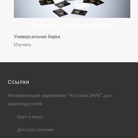
Для печати на обеих сторонах бирки
Универсальная бирка
Изучить
Ссылки
Автоматизация маркировки "Честный ЗНАК" для
производителей
Круп и меда
Детского питания