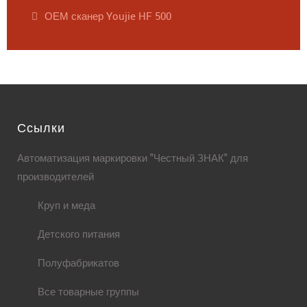
ОЕМ сканер Youjie HF 500
Ссылки
Автоматизация маркировки "Честный ЗНАК" для
производителей
Круп и меда
Детского питания
Полуфабрикатов
Все товарные группы