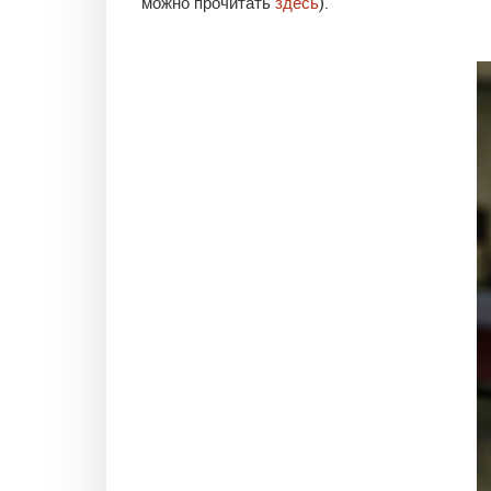
можно прочитать
здесь
).