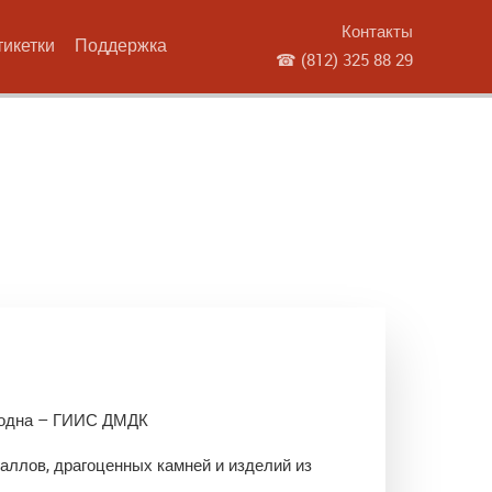
Контакты
тикетки
Поддержка
☎
(812) 325 88 29
е одна – ГИИС ДМДК
аллов, драгоценных камней и изделий из