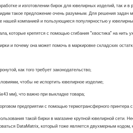
работке и изготовлении бирок для ювелирных изделий, так и в 
видим такое предложение очень разумным. Для решения задач м
ые нашей компанией и пользующиеся популярностью у ювелирны
ала, которые крепятся с помощью сгибания "хвостика" на нить 
рки и почему она может помочь в маркировке складских остатк
ронутой, как того требует законодательство;
условиями, чтобы не испортить ювелирное изделие;
6x43 мм), что важно при выкладке товара;
торговом предприятии с помощью термотрансферного принтера с 
льзования такой бирки в магазине крупной ювелирной сети. Не
оваться DataMatrix, который тоже является двухмерным кодом, 