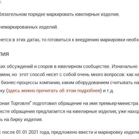
.
бязательном порядке маркировать ювелирные изделия.
немаркированных изделий.
анется в этих датах, то готовиться к внедрению маркировки необ
лия
ких обсуждений и споров в ювелирном сообществе. Изначально
мни, но этот способ несет с собой очень много вопросов: как н
в бизнес-процессы компании, каким оборудованием считывать нан
ку (
здесь можно прочитать об этом подробнее
) и т.д.
ирная Торговля" подготовил обращение на имя премьер-минист
ексте обращения предлагается на ювелирные изделия, уже наход
ить на бирку изделия.
после 01.01.2021 года, предложено ввести и маркировку изделия