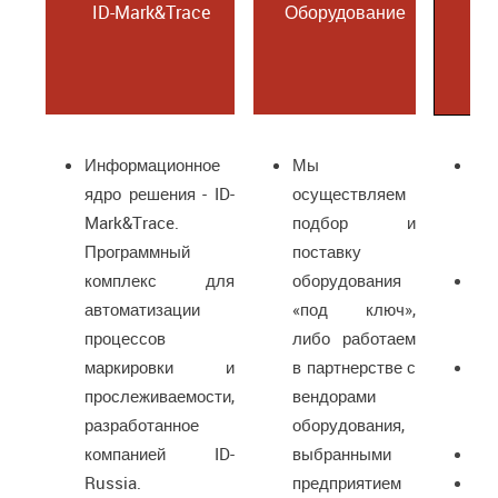
ID-Mark&Trace
Оборудование
К
ко
Информационное
Мы
об
ядро решения - ID-
осуществляем
ко
Mark&Trace.
подбор и
пр
Программный
поставку
пл
комплекс для
оборудования
со
автоматизации
«под ключ»,
про
процессов
либо работаем
эта
маркировки и
в партнерстве с
мо
прослеживаемости,
вендорами
на
разработанное
оборудования,
об
компанией ID-
выбранными
вн
Russia.
предприятием
ин