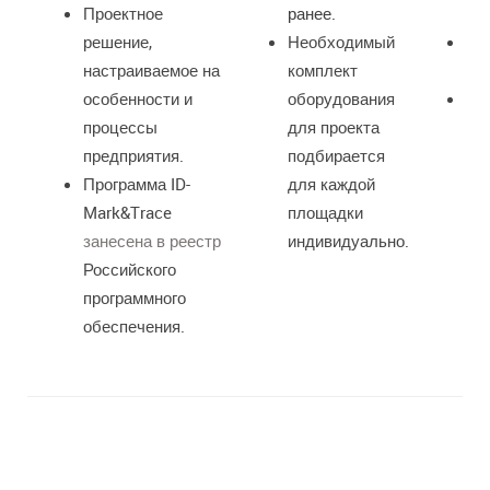
Проектное
ранее.
пе
решение,
Необходимый
ги
настраиваемое на
комплект
вр
особенности и
оборудования
те
процессы
для проекта
24
предприятия.
подбирается
Программа ID-
для каждой
Mark&Trace
площадки
занесена в реестр
индивидуально.
Российского
программного
обеспечения.