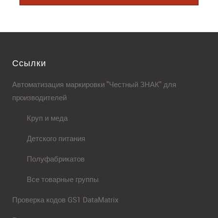
Ссылки
Автоматизация маркировки "Честный ЗНАК" для
производителей
Круп и меда
Детского питания
Полуфабрикатов
Все товарные группы
Проверка кодов GS1 DataMatrix