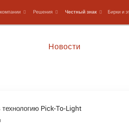
 компании
Решения
Честный знак
Бирки и э
Новости
 технологию Pick-To-Light
1