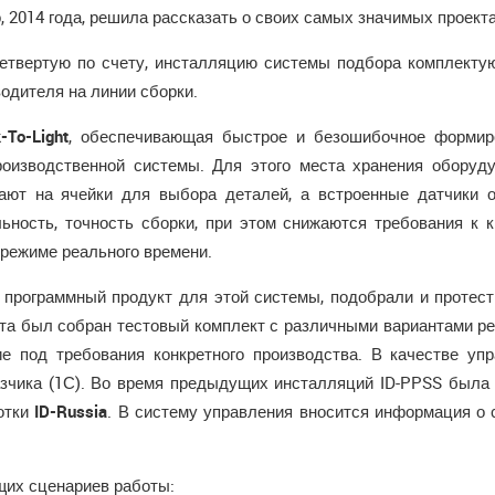
о, 2014 года, решила рассказать о своих самых значимых проект
етвертую по счету, инсталляцию системы подбора комплект
одителя на линии сборки.
-To-Light
, обеспечивающая быстрое и безошибочное формиро
роизводственной системы. Для этого места хранения оборуду
ют на ячейки для выбора деталей, а встроенные датчики 
ьность, точность сборки, при этом снижаются требования к 
режиме реального времени.
и программный продукт для этой системы, подобрали и протес
кта был собран тестовый комплект с различными вариантами ре
е под требования конкретного производства. В качестве уп
азчика (1С). Во время предыдущих инсталляций ID-PPSS была
ботки
ID-Russia
. В систему управления вносится информация о 
щих сценариев работы: