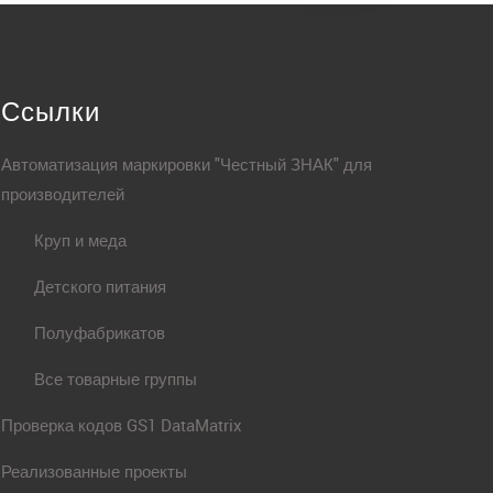
Ссылки
Автоматизация маркировки "Честный ЗНАК" для
производителей
Круп и меда
Детского питания
Полуфабрикатов
Все товарные группы
Проверка кодов GS1 DataMatrix
Реализованные проекты