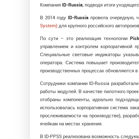
Компания
ID-Russia
, подводя итоги уходящег
В 2014 году
ID-Russia
провела очередную, ч
System)
для крупного российского автопроизв
По сути – это реализация технологии
Pick
управлением и контролем корпоративной п
Специальные световые индикаторы указыва
оператора. Система повышает производител
производственных процессах обновляются в 
Сотрудники компании ID-Russia разработал
работы модулей. В качестве пилотного прое
отобраны компоненты, идеально подходящи
использовалась корпоративная система зак
прослеживаемости на производстве), разра
ячейкам на местах хранения.
В ID-PPSS реализована возможность следую